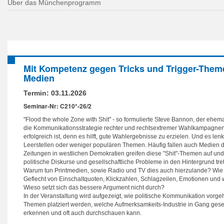
Über das Münchenprogramm
Mit Kompetenz gegen Tricks und Trigger-Them
Medien
Termin:
03.11.2026
Seminar-Nr: C210*-26/2
"Flood the whole Zone with Shit" - so formulierte Steve Bannon, der ehe
die Kommunikationsstrategie rechter und rechtsextremer Wahlkampagnen.
erfolgreich ist, denn es hilft, gute Wahlergebnisse zu erzielen. Und es len
Leerstellen oder weniger populären Themen. Häufig fallen auch Medien 
Zeitungen in westlichen Demokratien greifen diese "Shit"-Themen auf und
politische Diskurse und gesellschaftliche Probleme in den Hintergrund tre
Warum tun Printmedien, sowie Radio und TV dies auch hierzulande? Wi
Geflecht von Einschaltquoten, Klickzahlen, Schlagzeilen, Emotionen und 
Wieso setzt sich das bessere Argument nicht durch?
In der Veranstaltung wird aufgezeigt, wie politische Kommunikation vorge
Themen platziert werden, welche Aufmerksamkeits-Industrie in Gang gese
erkennen und oft auch durchschauen kann.