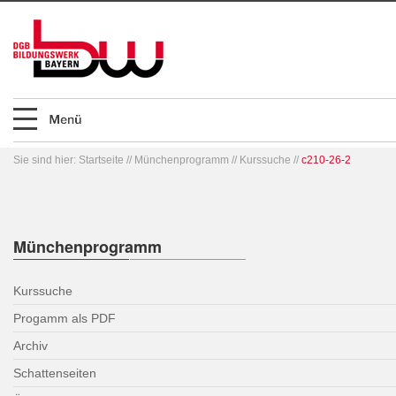
Sie sind hier:
Startseite
//
Münchenprogramm
//
Kurssuche
//
c210-26-2
Münchenprogramm
Kurssuche
Progamm als PDF
Archiv
Schattenseiten