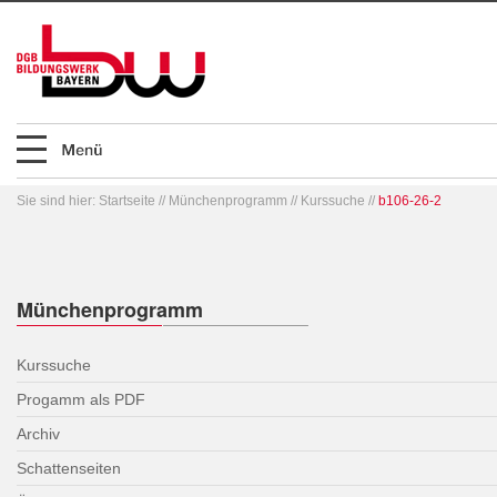
Sie sind hier:
Startseite
//
Münchenprogramm
//
Kurssuche
//
b106-26-2
Münchenprogramm
Kurssuche
Progamm als PDF
Archiv
Schattenseiten