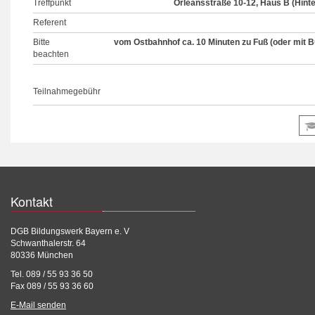
Treffpunkt
Orleansstraße 10-12, Haus B (Hint
Referent
Bitte
vom Ostbahnhof ca. 10 Minuten zu Fuß (oder mit B
beachten
Teilnahmegebühr
Kontakt
DGB Bildungswerk Bayern e. V
Schwanthalerstr. 64
80336 München
Tel. 089 / 55 93 36 50
Fax 089 / 55 93 36 60
E-Mail senden