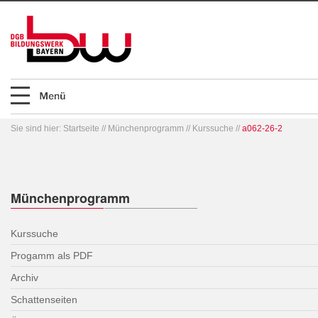
Sie sind hier:
Startseite
//
Münchenprogramm
//
Kurssuche
//
a062-26-2
Münchenprogramm
Kurssuche
Progamm als PDF
Archiv
Schattenseiten