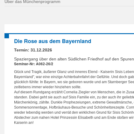
Über das Münchenprogramm
Die Rose aus dem Bayernland
Termin:
31.12.2026
Spaziergang über den alten Südlichen Friedhof auf den Spuren 
Seminar-Nr: A062-26/2
Glück und Tragik, äußerer Glanz und inneres Elend - Kaiserin Sisis Lebe
Bayernland", war eine einzige Achterbahnfahrt der Gefühle. Und doch gab 
glücklich fühlte: In Bayern, wo sie geboren wurde und am Starnberger Se
zeitlebens immer wieder hinziehen sollte.
Auf diesem Rundgang erzählt Cornelia Ziegler von Menschen, die in Zus
standen. Dabei geht sie auch auf Sisis Familie ein, zu der auch ihr geliebt
Märchenkönig, zählte. Dunkle Prophezeiungen, extreme Gewaltmärsche, 
Sommersonnentage, Hofbräuhaus-Besuche und Schönheitsrezepte. Corneli
wieder lebendig werden und verrät den wirklichen Grund für Sisis Schön
Abstecher zum nahen Hotel Prinzessin Elisabeth und am Ende stoßen wir 
Kaiserin an!