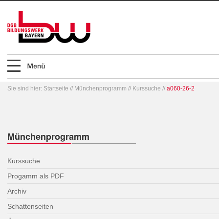
Sie sind hier:
Startseite
//
Münchenprogramm
//
Kurssuche
//
a060-26-2
Münchenprogramm
Kurssuche
Progamm als PDF
Archiv
Schattenseiten