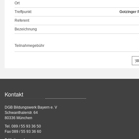
Ort
Treffpunkt
Gotzinger 
Referent
Bezeichnung
Teilnahmegebühr
Kontakt
DGB Bildungswerk Bayern e. V
Schwanthalerstr. 64
80336 München
Tel. 089 / 55 93 36 50
Fax 089 / 55 93 36 60