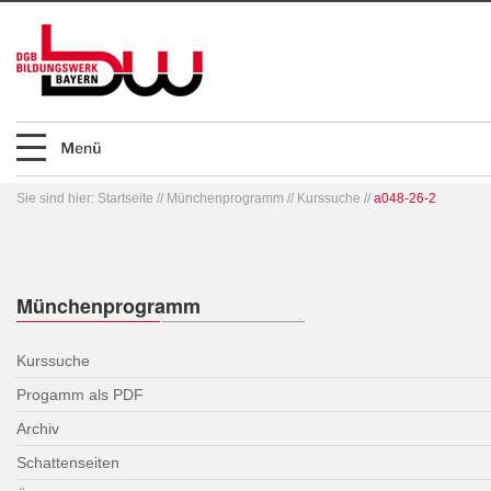
Sie sind hier:
Startseite
//
Münchenprogramm
//
Kurssuche
//
a048-26-2
Münchenprogramm
Kurssuche
Progamm als PDF
Archiv
Schattenseiten