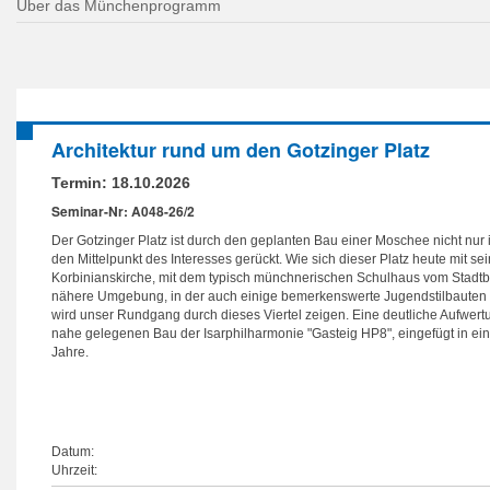
Über das Münchenprogramm
Architektur rund um den Gotzinger Platz
Termin:
18.10.2026
Seminar-Nr: A048-26/2
Der Gotzinger Platz ist durch den geplanten Bau einer Moschee nicht nur i
den Mittelpunkt des Interesses gerückt. Wie sich dieser Platz heute mit s
Korbinianskirche, mit dem typisch münchnerischen Schulhaus vom Stadtba
nähere Umgebung, in der auch einige bemerkenswerte Jugendstilbauten zu
wird unser Rundgang durch dieses Viertel zeigen. Eine deutliche Aufwertu
nahe gelegenen Bau der Isarphilharmonie "Gasteig HP8", eingefügt in ei
Jahre.
Datum:
Uhrzeit: