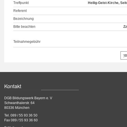
Treffpunkt
Heilig-Geist-Kirche, Se
Referent
Bezeichnung
Bitte beachten
Zz
Teilnahmegebühr
Kontakt
DGB Bildungswerk Bayern e. V
Schwanthalerstr. 64
80336 München
Tel. 089 / 55 93 36 50
Fax 089 / 55 93 36 60