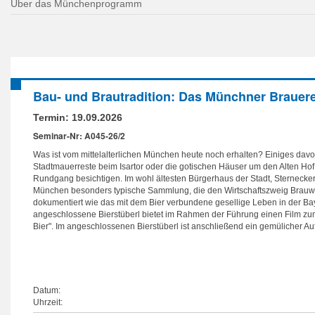
Über das Münchenprogramm
Bau- und Brautradition: Das Münchner Braue
Termin:
19.09.2026
Seminar-Nr: A045-26/2
Was ist vom mittelalterlichen München heute noch erhalten? Einiges davo
Stadtmauerreste beim Isartor oder die gotischen Häuser um den Alten Hof
Rundgang besichtigen. Im wohl ältesten Bürgerhaus der Stadt, Sterneckerst
München besonders typische Sammlung, die den Wirtschaftszweig Brauw
dokumentiert wie das mit dem Bier verbundene gesellige Leben in der Ba
angeschlossene Bierstüberl bietet im Rahmen der Führung einen Film 
Bier". Im angeschlossenen Bierstüberl ist anschließend ein gemülicher Au
Datum:
Uhrzeit: