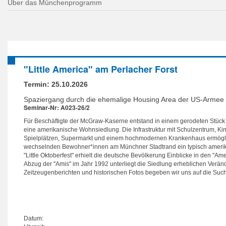
Über das Münchenprogramm
"Little America" am Perlacher Forst
Termin:
25.10.2026
Spaziergang durch die ehemalige Housing Area der US-Armee 
Seminar-Nr: A023-26/2
Für Beschäftigte der McGraw-Kaserne entstand in einem gerodeten Stück
eine amerikanische Wohnsiedlung. Die Infrastruktur mit Schulzentrum, Kin
Spielplätzen, Supermarkt und einem hochmodernen Krankenhaus ermögli
wechselnden Bewohner*innen am Münchner Stadtrand ein typisch amerik
"Little Oktoberfest" erhielt die deutsche Bevölkerung Einblicke in den "Ame
Abzug der "Amis" im Jahr 1992 unterliegt die Siedlung erheblichen Verä
Zeitzeugenberichten und historischen Fotos begeben wir uns auf die Su
Datum: