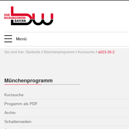
Sie sind hier:
Startseite
//
Münchenprogramm
//
Kurssuche
//
a023-26-2
Münchenprogramm
Kurssuche
Progamm als PDF
Archiv
Schattenseiten