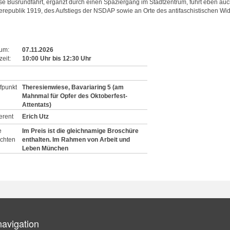
se Busrundfahrt, ergänzt durch einen Spaziergang im Stadtzentrum, führt eben auc
erepublik 1919, des Aufstiegs der NSDAP sowie an Orte des antifaschistischen Wid
um:
07.11.2026
eit:
10:00
Uhr
bis
12:30
Uhr
ffpunkt
Theresienwiese, Bavariaring 5 (am
Mahnmal für Opfer des Oktoberfest-
Attentats)
erent
Erich Utz
e
Im Preis ist die gleichnamige Broschüre
chten
enthalten. Im Rahmen von Arbeit und
Leben München
navigation