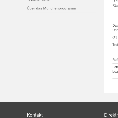
Schattenseiten
Die
Rät
Über das Münchenprogramm
Dat
Uhrz
Ort
Tre
Ref
Bitt
bea
Kontakt
Direkt