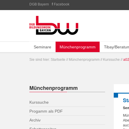
DGB Bayern
Facebook
Seminare
Münchenprogramm
Tibay/Beratu
Sie sind hier:
Startseite
//
Münchenprogramm
//
Kurssuche
//
a02
Münchenprogramm
St
Kurssuche
Sem
Progamm als PDF
Mün
Archiv
Abe
auc