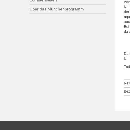
Schattenseiten
Adel
Nac
Über das Münchenprogramm
der
rep
auc
Bei
da 
Dat
Uhrz
Tre
Ref
Bez