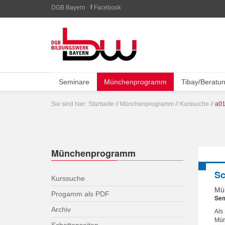
DGB Bayern
Facebook
Seminare
Münchenprogramm
Tibay/Beratu
Sie sind hier:
Startseite
//
Münchenprogramm
//
Kurssuche
//
a01
Münchenprogramm
Sc
Kurssuche
Mü
Progamm als PDF
Sem
Archiv
Als
Mün