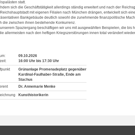
spalästen statt.
hdem sich die Geschäftstätigkeit allerdings ständig erweitert und nach der Rei
 Reichshauptstadt mit eigenen Filialen nach München drängen, entwickelt sich eine
räsentativen Bankgebäude deutlich sowohl die zunehmende finanzpolitische Macht d
h die zwischen ihnen bestehende Konkurrenz.
 unserem Spaziergang beschäftigen wir uns mit ausgewählten Beispielen, die bis he
die allermeisten nach den heftigen Kriegszerstörungen innen total verändert wiede
um:
09.10.2026
eit:
16:00
Uhr
bis
17:30
Uhr
ffpunkt
Grünanlage Promenadeplatz gegenüber
Kardinal-Faulhaber-Straße, Ende am
Stachus
erent
Dr. Annemarie Menke
eichnung
Kunsthistorikerin