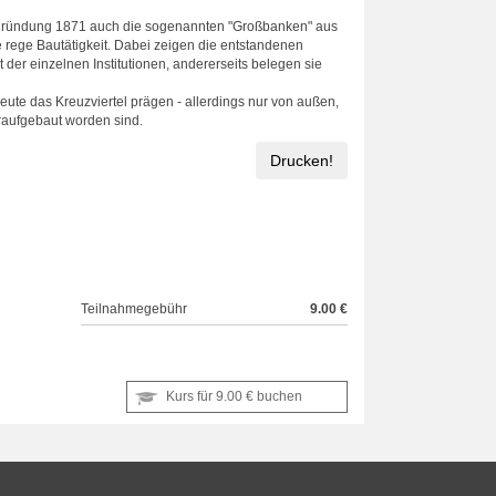
chsgründung 1871 auch die sogenannten "Großbanken" aus
 rege Bautätigkeit. Dabei zeigen die entstandenen
er einzelnen Institutionen, andererseits belegen sie
ute das Kreuzviertel prägen - allerdings nur von außen,
raufgebaut worden sind.
Drucken!
Teilnahmegebühr
9.00 €
Kurs für
9.00 €
buchen