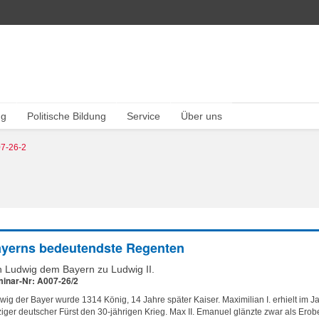
ng
Politische Bildung
Service
Über uns
7-26-2
yerns bedeutendste Regenten
 Ludwig dem Bayern zu Ludwig II.
inar-Nr: A007-26/2
wig der Bayer wurde 1314 König, 14 Jahre später Kaiser. Maximilian I. erhielt im J
ziger deutscher Fürst den 30-jährigen Krieg. Max II. Emanuel glänzte zwar als Erob