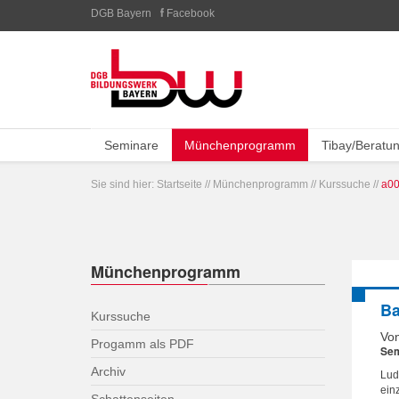
DGB Bayern
Facebook
Seminare
Münchenprogramm
Tibay/Beratu
Sie sind hier:
Startseite
//
Münchenprogramm
//
Kurssuche
//
a00
Münchenprogramm
Ba
Kurssuche
Von
Progamm als PDF
Sem
Archiv
Lud
ein