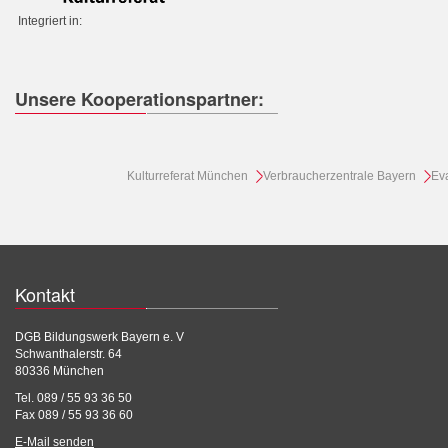
Integriert in:
Unsere Kooperationspartner:
Kulturreferat München
Verbraucherzentrale Bayern
Ev
Kontakt
DGB Bildungswerk Bayern e. V
Schwanthalerstr. 64
80336 München
Tel. 089 / 55 93 36 50
Fax 089 / 55 93 36 60
E-Mail senden