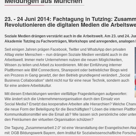
Meldungen aus München
23. - 24 Juni 2014: Fachtagung in Tutzing: Zusamm
Revolutionieren die digitalen Medien die Arbeitswe
Soziale Medien drängen verstärkt auch in die Arbeitswelt. Am 23. und 24. Jun
Akademie Tutzing zu Fachvorträgen, Workshops und anregenden, analogen
Seit einigen Jahren prägen Facebook, Twitter und WhatsApp den privaten
Alltag vieler Menschen – nun drängen Soziale Medien verstärkt auch in die
Arbeitswelt. Immer mehr Unternehmen nutzen die neuen Möglichkeiten,
Wissen zu teilen und Arbeit zu koordinieren. Mit der Einführung interner
Plattformen wie IBM Connections, Sharepoint oder betrieblicher Blogs wird
ein Prozess in Gang gesetzt, der den Betrieb grundlegend verändert. „Social
Business Collaboration“ steht nicht nur für eine neue Technik, sondern auch
für eine andere Arbeitskultur.
Mit diesen Entwicklungen werden vielfältige Fragestellungen aufgeworfen:
Wie ändert sich die Unternehmensorganisation durch den Einsatz von
Social Media? Ersetzt das kooperative Arbeiten alte Hierarchien? Welche Cha
die neue Form der Beteiligung für die Beschäftigten? Lösen die internen Plattfo
Kommunikationsmittel wie die Email ab? Wie lassen sich persönliche oder un
den Freiräumen der virtuellen Organisation schützen?
Die Tagung „Zusammenarbeit 2.0“ ist eine Veranstaltung der Evangelischen Ak
mit: DGB Bildungswerk Bayern, dem Institut für Sozialwissenschaftliche Forsc