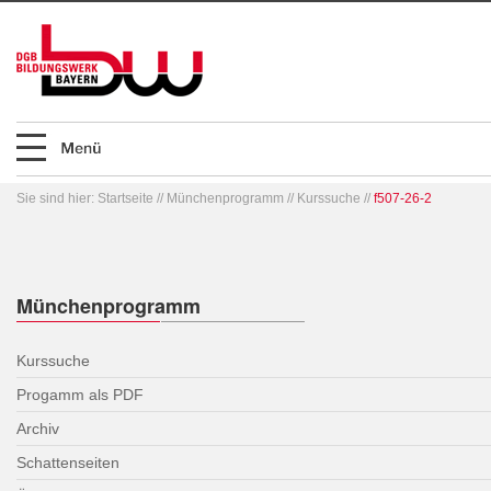
Sie sind hier:
Startseite
//
Münchenprogramm
//
Kurssuche
//
f507-26-2
Münchenprogramm
Kurssuche
Progamm als PDF
Archiv
Schattenseiten