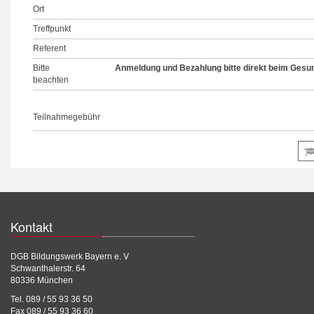
Ort
Treffpunkt
Referent
Bitte
Anmeldung und Bezahlung bitte direkt beim Gesun
beachten
Teilnahmegebühr
Kontakt
DGB Bildungswerk Bayern e. V
Schwanthalerstr. 64
80336 München
Tel. 089 / 55 93 36 50
Fax 089 / 55 93 36 60