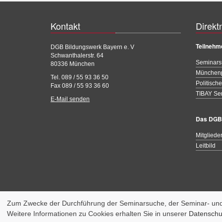
Kontakt
Direkt
Teilnehm
DGB Bildungswerk Bayern e. V
Schwanthalerstr. 64
Seminars
80336 München
München
Tel. 089 / 55 93 36 50
Politisch
Fax 089 / 55 93 36 60
TIBAY Se
E-Mail senden
Das DGB
Mitgliede
Leitbild
Zum Zwecke der Durchführung der Seminarsuche, der Seminar- und 
Weitere Informationen zu Cookies erhalten Sie in unserer
Datenschu