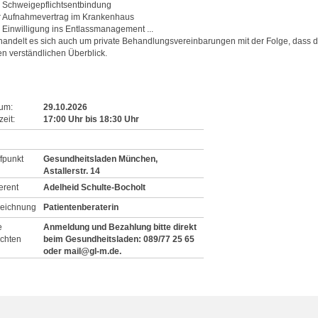
e Schweigepflichtsentbindung
r Aufnahmevertrag im Krankenhaus
e Einwilligung ins Entlassmanagement ...
 handelt es sich auch um private Behandlungsvereinbarungen mit der Folge, dass die
en verständlichen Überblick.
um:
29.10.2026
eit:
17:00
Uhr
bis
18:30
Uhr
ffpunkt
Gesundheitsladen München,
Astallerstr. 14
erent
Adelheid Schulte-Bocholt
eichnung
Patientenberaterin
e
Anmeldung und Bezahlung bitte direkt
chten
beim Gesundheitsladen: 089/77 25 65
oder mail@gl-m.de.