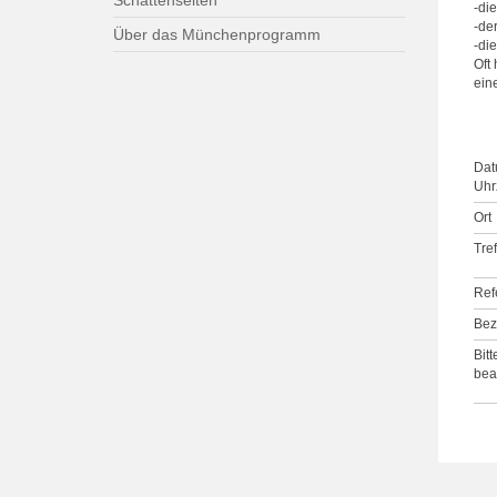
Schattenseiten
-di
-de
Über das Münchenprogramm
-di
Oft
ein
Dat
Uhrz
Ort
Tre
Ref
Bez
Bitt
bea