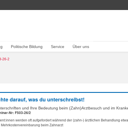
ng
Politische Bildung
Service
Über uns
3-26-2
hte darauf, was du unterschreibst!
terschriften und Ihre Bedeutung beim (Zahn)Arztbesuch und im Kran
inar-Nr: F503-26/2
ient:innen werden oft aufgefordert während der (zahn-) ärztlichen Behandlung etwa
e Mehrkostenvereinbarung beim Zahnarzt