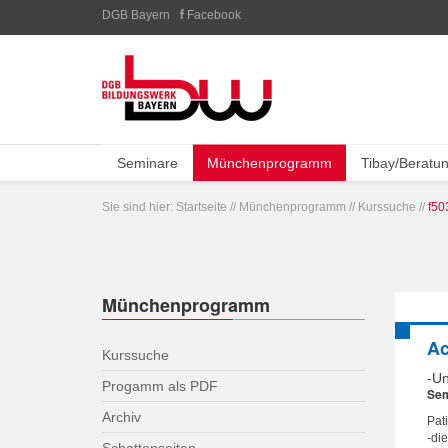
DGB Bayern
Facebook
Seminare
Münchenprogramm
Tibay/Beratu
Sie sind hier:
Startseite
//
Münchenprogramm
//
Kurssuche
//
f50
Münchenprogramm
Ac
Kurssuche
-Un
Progamm als PDF
Sem
Archiv
Pat
-di