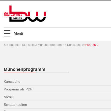
Sie sind hier:
Startseite
//
Münchenprogramm
//
Kurssuche
//
e400-26-2
Münchenprogramm
Kurssuche
Progamm als PDF
Archiv
Schattenseiten