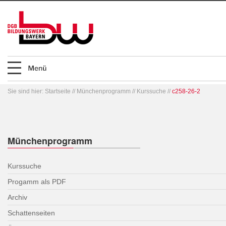
Sie sind hier:
Startseite
//
Münchenprogramm
//
Kurssuche
//
c258-26-2
Münchenprogramm
Kurssuche
Progamm als PDF
Archiv
Schattenseiten