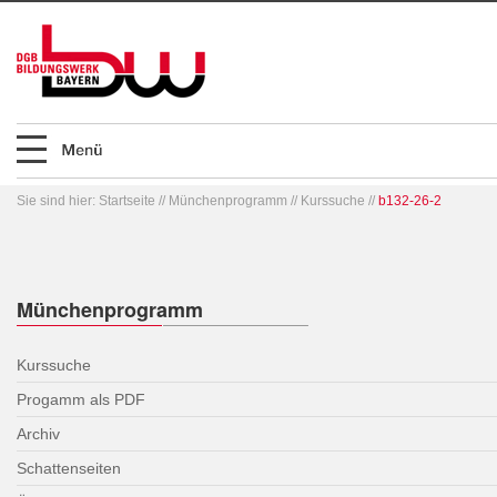
Sie sind hier:
Startseite
//
Münchenprogramm
//
Kurssuche
//
b132-26-2
Münchenprogramm
Kurssuche
Progamm als PDF
Archiv
Schattenseiten