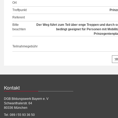
Ort
Treffpunkt
Prinz
Referent
Bitte
Der Weg führt zum Teil über enge Treppen und durch s
beachten
bedingt geeignet für Personen mit Mobili
Prinzegentenpla
Teilnahmegebühr
Kontakt
DGB Bildungswerk Bayern e. V
Schwanthalerstr. 64
80336 München
Tel. 089 / 55 93 36 50