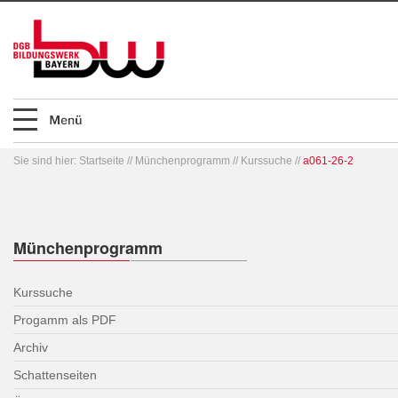
Sie sind hier:
Startseite
//
Münchenprogramm
//
Kurssuche
//
a061-26-2
Münchenprogramm
Kurssuche
Progamm als PDF
Archiv
Schattenseiten