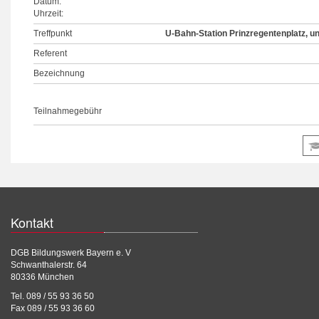
Datum:
Uhrzeit:
Treffpunkt
U-Bahn-Station Prinzregentenplatz, un
Referent
Bezeichnung
Teilnahmegebühr
Kontakt
DGB Bildungswerk Bayern e. V
Schwanthalerstr. 64
80336 München
Tel. 089 / 55 93 36 50
Fax 089 / 55 93 36 60