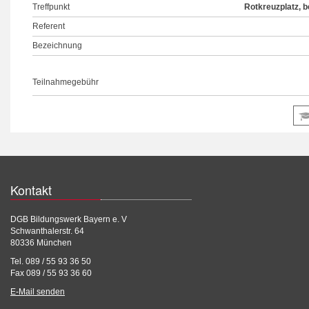
Treffpunkt
Rotkreuzplatz, 
Referent
Bezeichnung
Teilnahmegebühr
Kontakt
DGB Bildungswerk Bayern e. V
Schwanthalerstr. 64
80336 München
Tel. 089 / 55 93 36 50
Fax 089 / 55 93 36 60
E-Mail senden