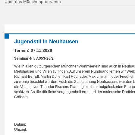
Über das Münchenprogramm
Jugendstil in Neuhausen
Termin:
07.11.2026
Seminar-Nr: A053-26/2
Wie in allen gutbürgerlichen Münchner Wohnvierteln sind auch in Neuhause
Mietshäuser und Villen zu finden. Auf unserem Rundgang lernen wir Werk
Richard Berndl, Martin Dülfer, Karl Hocheder, Max Littmann oder Friedrich
zu wenig beachtet wurden. Auch die Stadtplanung Neuhausens war den be
die Vorteile von Theodor Fischers Planung mit ihrer aufgelockerten Beb
schätzen. An die dörfliche Vergangenheit errinnert der malerische Dorffri
Gräbern.
Datum:
Uhrzeit: