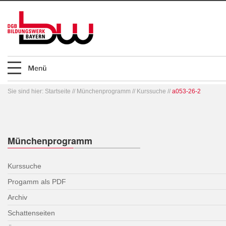
Sie sind hier:
Startseite
//
Münchenprogramm
//
Kurssuche
//
a053-26-2
Münchenprogramm
Kurssuche
Progamm als PDF
Archiv
Schattenseiten