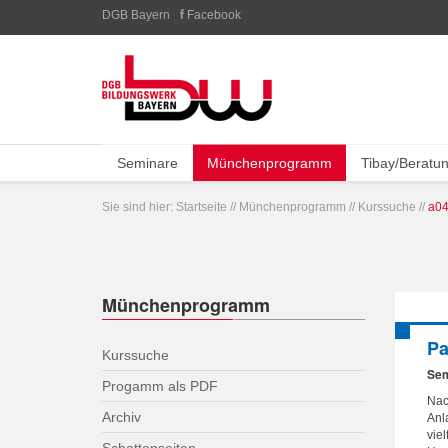
DGB Bayern
Facebook
Seminare
Münchenprogramm
Tibay/Beratu
Sie sind hier:
Startseite
//
Münchenprogramm
//
Kurssuche
//
a04
Münchenprogramm
Pa
Kurssuche
Sem
Progamm als PDF
Nac
Archiv
Anl
vie