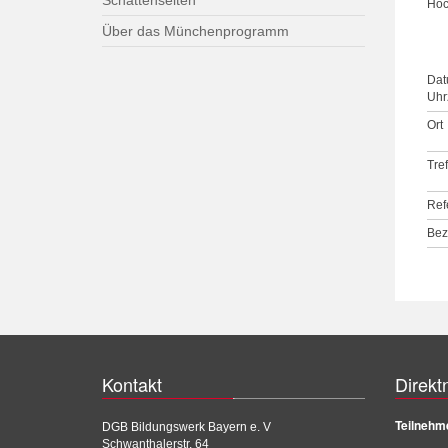
Schattenseiten
Hoc
Über das Münchenprogramm
Dat
Uhrz
Ort
Tre
Ref
Bez
Kontakt
Direkt
Teilnehm
DGB Bildungswerk Bayern e. V
Schwanthalerstr. 64