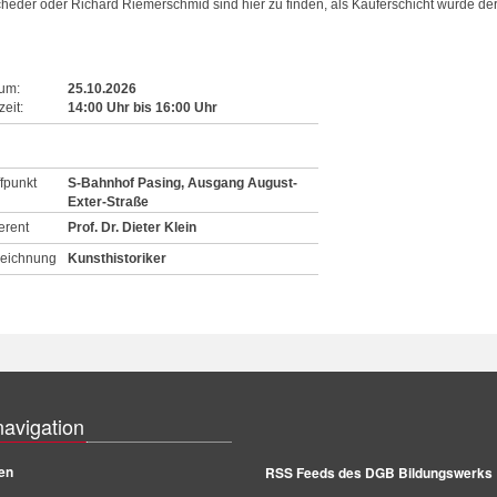
heder oder Richard Riemerschmid sind hier zu finden, als Käuferschicht wurde der M
um:
25.10.2026
eit:
14:00
Uhr
bis
16:00
Uhr
ffpunkt
S-Bahnhof Pasing, Ausgang August-
Exter-Straße
erent
Prof. Dr. Dieter Klein
eichnung
Kunsthistoriker
navigation
en
RSS Feeds des DGB Bildungswerks