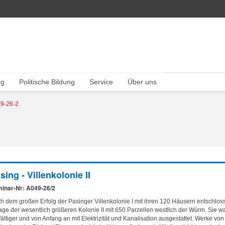
ng
Politische Bildung
Service
Über uns
9-26-2
sing - Villenkolonie II
inar-Nr: A049-26/2
h dem großen Erfolg der Pasinger Villenkolonie I mit ihren 120 Häusern entschloss 
age der wesentlich größeren Kolonie II mit 650 Parzellen westlich der Würm. Sie war 
lfältiger und von Anfang an mit Elektrizität und Kanalisation ausgestattet. Werke v