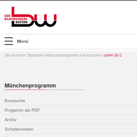
Sie sind hier:
Startseite
//
Münchenprogramm
//
Kurssuche
//
a044-26-2
Münchenprogramm
Kurssuche
Progamm als PDF
Archiv
Schattenseiten