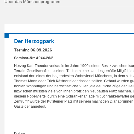
Über das Münchenprogramm
Der Herzogpark
Termin:
06.09.2026
Seminar-Nr: A044-26/2
Herzog Karl-Theodor verkaufte im Jahre 1900 seinen Besitz zwischen Isa
Terrain-Gesellschaft, um seinen Töchtern eine standesgemäße Mitgift biet
entstand dort eines der begehrtesten Wohnviertel Münchens, in dem sich
Thomas Mann oder Erich Kästner niederlassen sollten. Gebaut wurden gr
noblen Wohnungen und herrschaftliche Villen, die deutliche Züge der Heim
Inzwischen mussten viele von ihnen protzigen Neubauten Platz machen. U
diesem Nobelviertel durch eine Schrankenanlage mit Schrankenwärter gesi
Zentrum" wurde der Kufsteiner Platz mit seinem mächtigen Dianabrunnen
Gasteiger angelegt.
Datum: