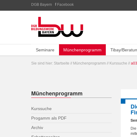
DGB Bayern
Facebook
Seminare
Münchenprogramm
Tibay/Beratu
Sie sind hier:
Startseite
//
Münchenprogramm
//
Kurssuche
//
a03
Münchenprogramm
Di
Kurssuche
Fi
Progamm als PDF
Sem
Archiv
Die
mit