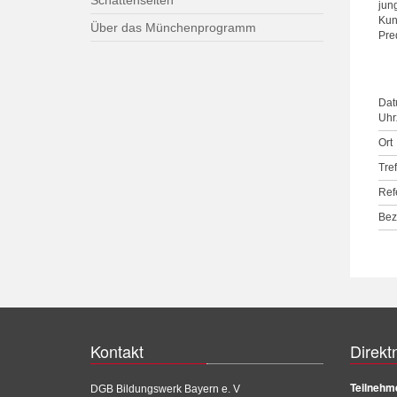
Schattenseiten
jun
Kun
Über das Münchenprogramm
Pre
Dat
Uhrz
Ort
Tre
Ref
Bez
Kontakt
Direkt
Teilnehm
DGB Bildungswerk Bayern e. V