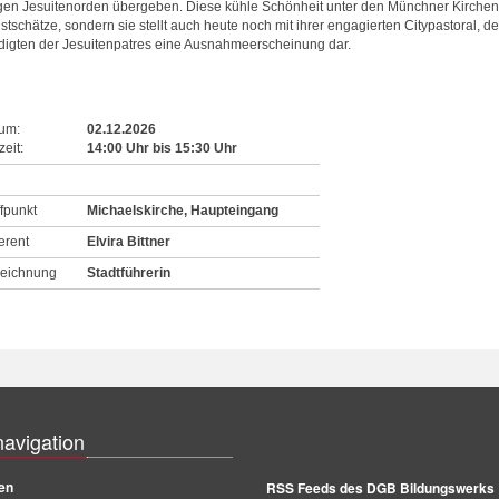
gen Jesuitenorden übergeben. Diese kühle Schönheit unter den Münchner Kirchen öff
stschätze, sondern sie stellt auch heute noch mit ihrer engagierten Citypastoral,
digten der Jesuitenpatres eine Ausnahmeerscheinung dar.
um:
02.12.2026
eit:
14:00
Uhr
bis
15:30
Uhr
ffpunkt
Michaelskirche, Haupteingang
erent
Elvira Bittner
eichnung
Stadtführerin
navigation
en
RSS Feeds des DGB Bildungswerks