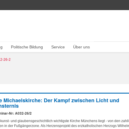
ng
Politische Bildung
Service
Über uns
2-26-2
e Michaelskirche: Der Kampf zwischen Licht und
nsternis
inar-Nr: A032-26/2
 kunst- und glaubensgeschichtlich wichtigste Kirche Münchens liegt - von den zah
ten in der Fußgängerzone. Als Herzensprojekt des erzkatholischen Herzogs Wilhelm