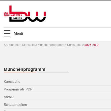
Sie sind hier:
Startseite
//
Münchenprogramm
//
Kurssuche
//
a026-26-2
Münchenprogramm
Kurssuche
Progamm als PDF
Archiv
Schattenseiten