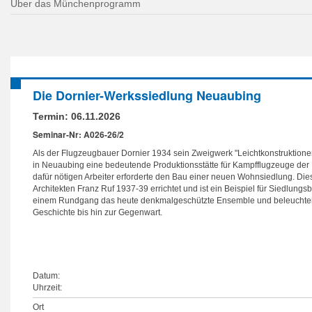
Über das Münchenprogramm
Die Dornier-Werkssiedlung Neuaubing
Termin:
06.11.2026
Seminar-Nr: A026-26/2
Als der Flugzeugbauer Dornier 1934 sein Zweigwerk "Leichtkonstruktion
in Neuaubing eine bedeutende Produktionsstätte für Kampfflugzeuge der L
dafür nötigen Arbeiter erforderte den Bau einer neuen Wohnsiedlung. Di
Architekten Franz Ruf 1937-39 errichtet und ist ein Beispiel für Siedlung
einem Rundgang das heute denkmalgeschützte Ensemble und beleuchten 
Geschichte bis hin zur Gegenwart.
Datum:
Uhrzeit:
Ort