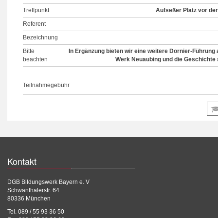
Treffpunkt
Aufseßer Platz vor de
Referent
Bezeichnung
Bitte
In Ergänzung bieten wir eine weitere Dornier-Führung
beachten
Werk Neuaubing und die Geschichte s
Teilnahmegebühr
Kontakt
DGB Bildungswerk Bayern e. V
Schwanthalerstr. 64
80336 München
Tel. 089 / 55 93 36 50