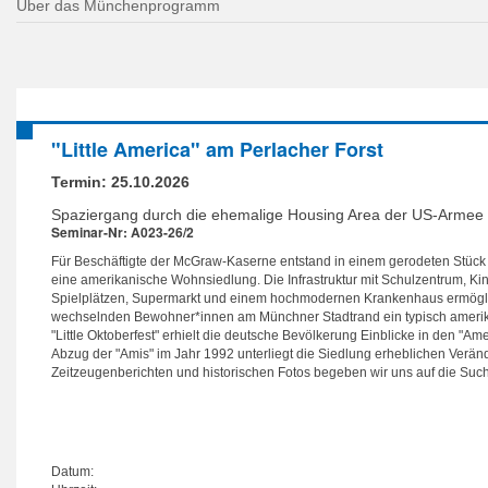
Über das Münchenprogramm
"Little America" am Perlacher Forst
Termin:
25.10.2026
Spaziergang durch die ehemalige Housing Area der US-Armee 
Seminar-Nr: A023-26/2
Für Beschäftigte der McGraw-Kaserne entstand in einem gerodeten Stück
eine amerikanische Wohnsiedlung. Die Infrastruktur mit Schulzentrum, Kin
Spielplätzen, Supermarkt und einem hochmodernen Krankenhaus ermögli
wechselnden Bewohner*innen am Münchner Stadtrand ein typisch amerik
"Little Oktoberfest" erhielt die deutsche Bevölkerung Einblicke in den "Ame
Abzug der "Amis" im Jahr 1992 unterliegt die Siedlung erheblichen Verä
Zeitzeugenberichten und historischen Fotos begeben wir uns auf die Su
Datum: