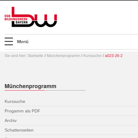
Sie sind hier:
Startseite
//
Münchenprogramm
//
Kurssuche
//
a023-26-2
Münchenprogramm
Kurssuche
Progamm als PDF
Archiv
Schattenseiten