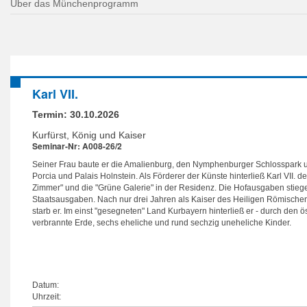
Über das Münchenprogramm
Karl VII.
Termin:
30.10.2026
Kurfürst, König und Kaiser
Seminar-Nr: A008-26/2
Seiner Frau baute er die Amalienburg, den Nymphenburger Schlosspark 
Porcia und Palais Holnstein. Als Förderer der Künste hinterließ Karl VII.
Zimmer" und die "Grüne Galerie" in der Residenz. Die Hofausgaben stie
Staatsausgaben. Nach nur drei Jahren als Kaiser des Heiligen Römische
starb er. Im einst "gesegneten" Land Kurbayern hinterließ er - durch den ö
verbrannte Erde, sechs eheliche und rund sechzig uneheliche Kinder.
Datum:
Uhrzeit: