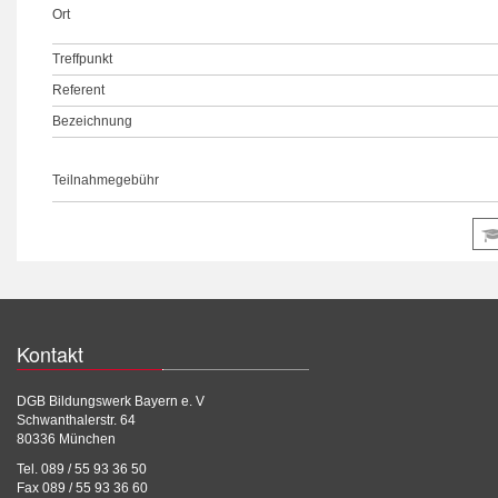
Ort
Treffpunkt
Referent
Bezeichnung
Teilnahmegebühr
Kontakt
DGB Bildungswerk Bayern e. V
Schwanthalerstr. 64
80336 München
Tel. 089 / 55 93 36 50
Fax 089 / 55 93 36 60