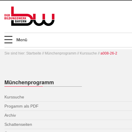
Sie sind hier:
Startseite
//
Münchenprogramm
//
Kurssuche
//
a008-26-2
Münchenprogramm
Kurssuche
Progamm als PDF
Archiv
Schattenseiten