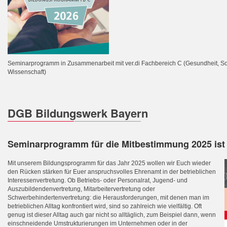
Seminarprogramm in Zusammenarbeit mit ver.di Fachbereich C (
Gesundheit, So
Wissenschaft
)
DGB Bildungswerk Bayern
Seminarprogramm für die Mitbestimmung 2025 ist 
Mit unserem Bildungsprogramm für das Jahr 2025 wollen wir Euch wieder
den Rücken stärken für Euer anspruchsvolles Ehrenamt in der betrieblichen
Interessenvertretung. Ob Betriebs- oder Personalrat, Jugend- und
Auszubildendenvertretung, Mitarbeitervertretung oder
Schwerbehindertenvertretung: die Herausforderungen, mit denen man im
betrieblichen Alltag konfrontiert wird, sind so zahlreich wie vielfältig. Oft
genug ist dieser Alltag auch gar nicht so alltäglich, zum Beispiel dann, wenn
einschneidende Umstrukturierungen im Unternehmen oder in der