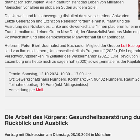
dramatisch schrumpfen. Allein dadurch steht das Leben von Milliarden
Menschen vor allem im globalen Süden auf dem Spiel.
Die Umwelt- und Klimabewegung diskutiert dazu verschiedene Antworten:
Letzte Generation und Extinction Rebellion fordern einen Klimarat und die
Ausrufung des Notstandes, Linke und Gewerkschafter*innen plädieren für eine 
Transformation und einen Green New Deal, der Ökosozialist Andreas Malm empf
Postwachstum und eine demokratische Planwirtschaft für unabdingbar.
Referent:
Peter Bierl
, Journalist und Buchautor, Mitglied der Gruppe
Left Ecolog
sind von ihm erschienen „Unmenschlichkeit als Programm“ (2022) „Die Legende
Verschwörungsdenken im Zeitalter des Wassermanns“ (2021), „Die Revolution i
Luxemburg uns heute noch zu sagen hat“ (2020) sowie „Einmaleins der Kapitalis
Termin: Samstag, 12.10.2024, 10:30 – 17:00 Uhr
Ort: Gewerkschaftshaus Nürnberg, Kornmarkt 5-7, 90402 Nürnberg, Raum 2c 
Teilnahmebeitrag: 10 Euro (inkl. Mittagsimbiss)
Anmeldung per
Mail.
Die Arbeit des Körpers: Gesundheitszerstörung dur
Rückblick und Ausblick
Vortrag mit Diskussion am Dienstag, 08.10.2024 in München