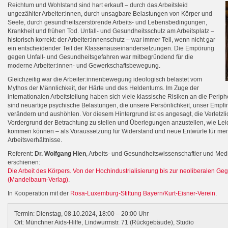
Reichtum und Wohlstand sind hart erkauft – durch das Arbeitsleid
ungezählter Arbeiter:innen, durch unsagbare Belastungen von Körper und
Seele, durch gesundheitszerstörende Arbeits- und Lebensbedingungen,
Krankheit und frühen Tod. Unfall- und Gesundheitsschutz am Arbeitsplatz –
historisch korrekt: der Arbeiter:innenschutz – war immer Teil, wenn nicht gar
ein entscheidender Teil der Klassenauseinandersetzungen. Die Empörung
gegen Unfall- und Gesundheitsgefahren war mitbegründend für die
moderne Arbeiter:innen- und Gewerkschaftsbewegung.
Gleichzeitig war die Arbeiter:innenbewegung ideologisch belastet vom
Mythos der Männlichkeit, der Härte und des Heldentums. Im Zuge der
internationalen Arbeitsteilung haben sich viele klassische Risiken an die Peri
sind neuartige psychische Belastungen, die unsere Persönlichkeit, unser Empf
verändern und aushöhlen. Vor diesem Hintergrund ist es angesagt, die Verletzl
Vordergrund der Betrachtung zu stellen und Überlegungen anzustellen, wie Le
kommen können – als Voraussetzung für Widerstand und neue Entwürfe für m
Arbeitsverhältnisse.
Referent:
Dr. Wolfgang Hien
, Arbeits- und Gesundheitswissenschaftler und Mediz
erschienen:
Die Arbeit des Körpers. Von der Hochindustrialisierung bis zur neoliberalen Ge
(Mandelbaum-Verlag)
.
In Kooperation mit der
Rosa-Luxemburg-Stiftung Bayern/Kurt-Eisner-Verein
.
Termin: Dienstag, 08.10.2024, 18:00 – 20:00 Uhr
Ort: Münchner Aids-Hilfe, Lindwurmstr. 71 (Rückgebäude), Studio