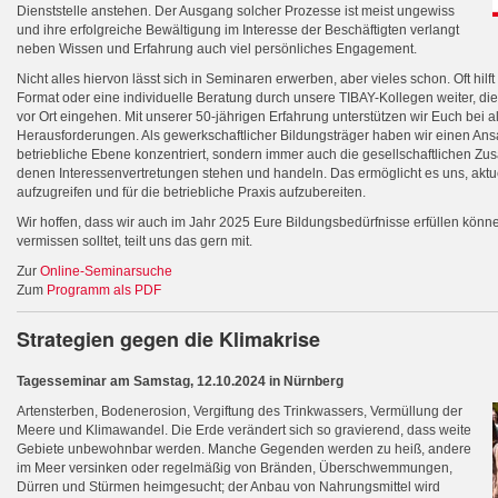
Dienststelle anstehen. Der Ausgang solcher Prozesse ist meist ungewiss
und ihre erfolgreiche Bewältigung im Interesse der Beschäftigten verlangt
neben Wissen und Erfahrung auch viel persönliches Engagement.
Nicht alles hiervon lässt sich in Seminaren erwerben, aber vieles schon. Oft hilf
Format oder eine individuelle Beratung durch unsere TIBAY-Kollegen weiter, di
vor Ort eingehen. Mit unserer 50-jährigen Erfahrung unterstützen wir Euch bei 
Herausforderungen. Als gewerkschaftlicher Bildungsträger haben wir einen Ansatz
betriebliche Ebene konzentriert, sondern immer auch die gesellschaftlichen Z
denen Interessenvertretungen stehen und handeln. Das ermöglicht es uns, aktu
aufzugreifen und für die betriebliche Praxis aufzubereiten.
Wir hoffen, dass wir auch im Jahr 2025 Eure Bildungsbedürfnisse erfüllen könne
vermissen solltet, teilt uns das gern mit.
Zur
Online-Seminarsuche
Zum
Programm als PDF
Strategien gegen die Klimakrise
Tagesseminar am Samstag, 12.10.2024 in Nürnberg
Artensterben, Bodenerosion, Vergiftung des Trinkwassers, Vermüllung der
Meere und Klimawandel. Die Erde verändert sich so gravierend, dass weite
Gebiete unbewohnbar werden. Manche Gegenden werden zu heiß, andere
im Meer versinken oder regelmäßig von Bränden, Überschwemmungen,
Dürren und Stürmen heimgesucht; der Anbau von Nahrungsmittel wird