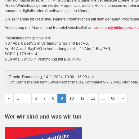
Transformation ausloten. Im Mittelpunkt steht dabei die betriebliche Ebene: In
Praxis-Workshops gehen wir der Frage nach, welche Rolle Interessenvertreter:i
humanen digitalisierten Arbeitswelt spielen können.
Die Teilnahme ist kostenfrei. Nähere Informationen mit dem genauen Program
Anmeldung (mit Namen und Betrieb/Dienststelle) an:
seminare@bildungswerk-
Freistellungsmöglichkeiten:
§ 37 Abs. 6 BetrVG in Verbindung mit § 40 BetrVG,
Art. 46 Abs. 5 BayPVG in Verbindung mit Art. 44 Abs. 1 BayPVG,
SGB 9 § 179 Abs. 4,
§ 19 Abs. 3 MVG in Verbindung mit § 30 MVG
Termin: Donnerstag, 14.11.2024, 10:00 - 16:00 Uhr
Ort: Korn's (neben dem Gewerkschaftshaus), Kornmarkt 5-7, 90402 Nürnberg
«
1
...
6
7
8
9
10
11
12
...
60
»
Wer wir sind und was wir tun