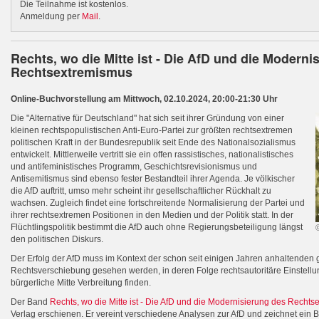
Die Teilnahme ist kostenlos.
Anmeldung per
Mail
.
Rechts, wo die Mitte ist - Die AfD und die Moderni
Rechtsextremismus
Online-Buchvorstellung am Mittwoch, 02.10.2024, 20:00-21:30 Uhr
Die "Alternative für Deutschland" hat sich seit ihrer Gründung von einer
kleinen rechtspopulistischen Anti-Euro-Partei zur größten rechtsextremen
politischen Kraft in der Bundesrepublik seit Ende des Nationalsozialismus
entwickelt. Mittlerweile vertritt sie ein offen rassistisches, nationalistisches
und antifeministisches Programm, Geschichtsrevisionismus und
Antisemitismus sind ebenso fester Bestandteil ihrer Agenda. Je völkischer
die AfD auftritt, umso mehr scheint ihr gesellschaftlicher Rückhalt zu
wachsen. Zugleich findet eine fortschreitende Normalisierung der Partei und
ihrer rechtsextremen Positionen in den Medien und der Politik statt. In der
Flüchtlingspolitik bestimmt die AfD auch ohne Regierungsbeteiligung längst
den politischen Diskurs.
Der Erfolg der AfD muss im Kontext der schon seit einigen Jahren anhaltenden g
Rechtsverschiebung gesehen werden, in deren Folge rechtsautoritäre Einstellu
bürgerliche Mitte Verbreitung finden.
Der
Band
Rechts, wo die Mitte ist - Die AfD und die Modernisierung des Recht
Verlag erschienen. Er vereint verschiedene Analysen zur AfD und zeichnet ein Bi